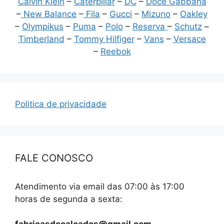
Calvin Klein
–
Caterpillar
–
DC
–
Doce Gabbana
–
New Balance
–
Fila
–
Gucci
–
Mizuno
–
Oakley
–
Olympikus
–
Puma
–
Polo
–
Reserva
–
Schutz
–
Timberland
–
Tommy Hilfiger
–
Vans
–
Versace
–
Reebok
Politica de privacidade
FALE CONOSCO
Atendimento via email das 07:00 às 17:00
horas de segunda a sexta: