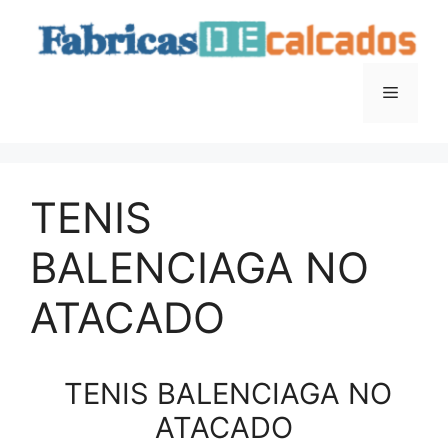
Saltar
para
o
conteúdo
Menu
TENIS
BALENCIAGA NO
ATACADO
TENIS BALENCIAGA NO
ATACADO