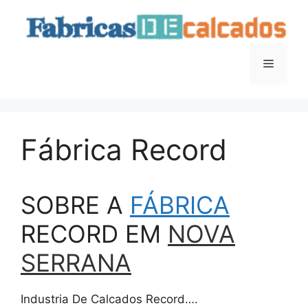
Saltar
para
o
conteúdo
Menu
Fábrica Record
SOBRE A
FÁBRICA
RECORD EM
NOVA
SERRANA
Industria De Calcados Record….