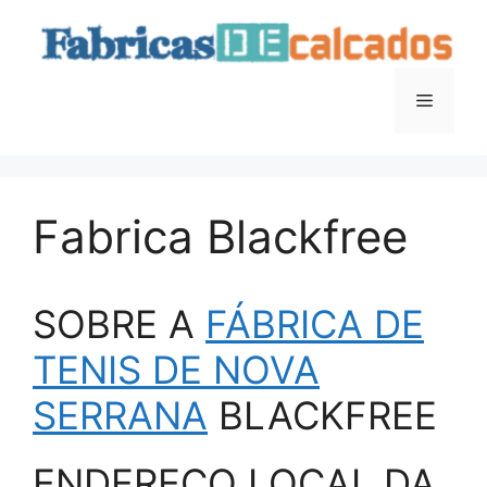
Saltar
para
o
conteúdo
Menu
Fabrica Blackfree
SOBRE A
FÁBRICA DE
TENIS DE NOVA
SERRANA
BLACKFREE
ENDEREÇO LOCAL DA