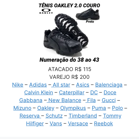
ATACADO R$ 115
VAREJO R$ 200
Nike
–
Adidas
–
All star
–
Asics
–
Balenciaga
–
Calvin Klein
–
Caterpillar
–
DC
–
Doce
Gabbana
–
New Balance
–
Fila
–
Gucci
–
Mizuno
–
Oakley
–
Olympikus
–
Puma
–
Polo
–
Reserva
–
Schutz
–
Timberland
–
Tommy
Hilfiger
–
Vans
–
Versace
–
Reebok