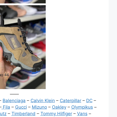
——
–
Balenciaga
–
Calvin Klein
–
Caterpillar
–
DC
–
–
Fila
–
Gucci
–
Mizuno
–
Oakley
–
Olympikus
–
utz
–
Timberland
–
Tommy Hilfiger
–
Vans
–