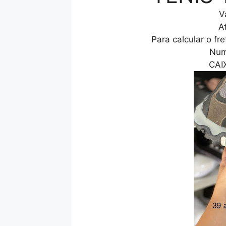
V
A
Para calcular o f
Num
CAI